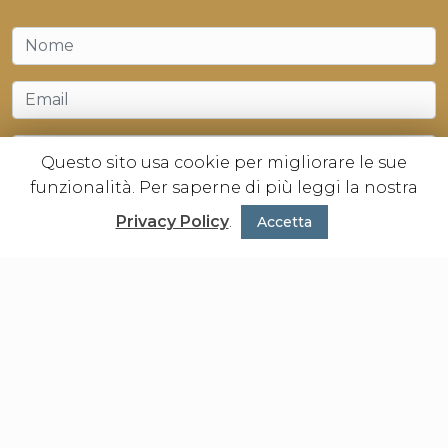
Questo sito usa cookie per migliorare le sue
funzionalità. Per saperne di più leggi la nostra
Privacy Policy
.
Accetta
Dichiaro di
aver preso
visione della
Privacy
Policy
, di
averne
compreso il
contenuto e di
acconsentire
ad essere