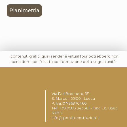
Planimetria
I contenuti grafici quali render e virtual tour potrebbero non
coincidere con l'esatta conformazione della singola unità.
Via Del Brennero, 151
S. Marco - 55100 - Lucca
P. Iva: 01736970466
Tel.: +39 0583 343381 - Fax: +39 0583
331712
info@ippolitocostruzioni.it