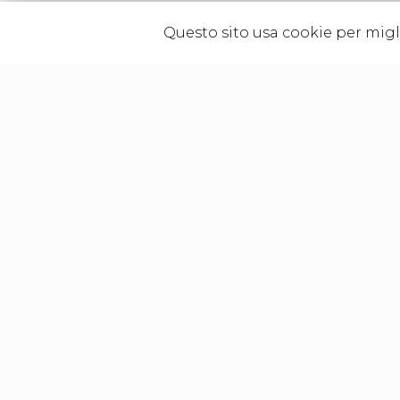
Questo sito usa cookie per migli
I contenuti grafici quali
Via Del Brenne
S. Marco - 551
P. Iva: 017369
Tel.: +39 0583
info@ippolitoc