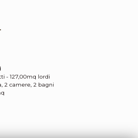
T
d
i - 127,00mq lordi
, 2 camere, 2 bagni
mq