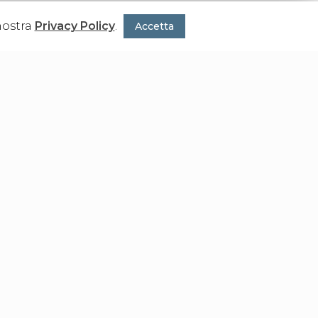
nostra
Privacy Policy
.
Accetta
zione della singola unità.
Dichiaro di aver preso visione della
Privacy Policy
, di averne compreso