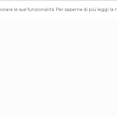
orare le sue funzionalità. Per saperne di più leggi la 
 render e virtual tour potrebbero non coincidere con l'esatta conforma
ro, 151
00 - Lucca
70466
 343381 - Fax: +39 0583 331712
ostruzioni.it