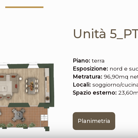
Unità 5_P
Piano:
terra
Esposizione:
nord e su
Metratura:
96,90mq nett
Locali:
soggiorno/cucina
Spazio esterno:
23,60
Planimetria