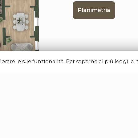
Planimetria
orare le sue funzionalità. Per saperne di più leggi la 
 render e virtual tour potrebbero non coincidere con l'esatta conforma