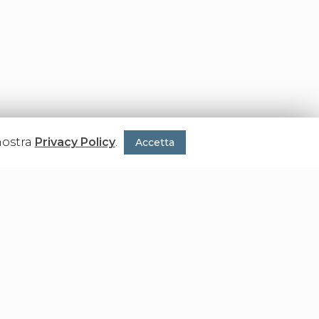
nostra
Privacy Policy
.
Accetta
zione della singola unità.