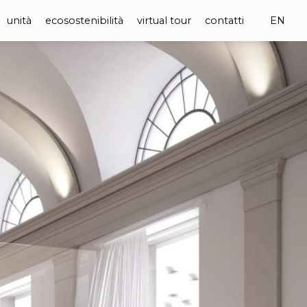
unità
ecosostenibilità
virtual tour
contatti
EN