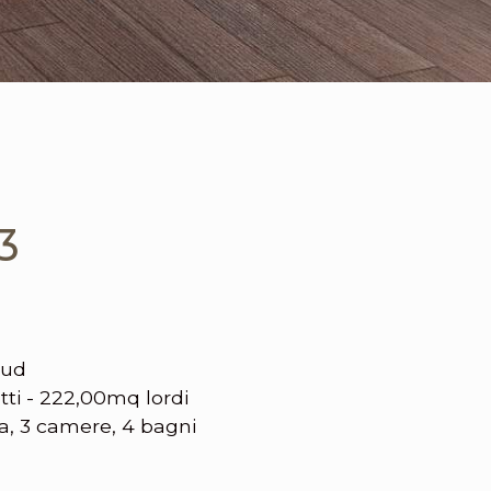
3
sud
ti - 222,00mq lordi
a, 3 camere, 4 bagni