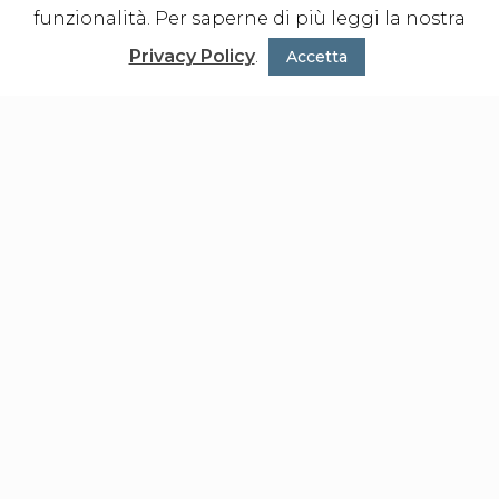
funzionalità. Per saperne di più leggi la nostra
Privacy Policy
.
Accetta
Piano:
terra
Esposizione:
nord-ovest
Metratura:
103,30mq netti - 135,10mq lordi
Locali:
soggiorno, cucina, 2 camere, 2 bagni
Planimetria
Unità 5_PT